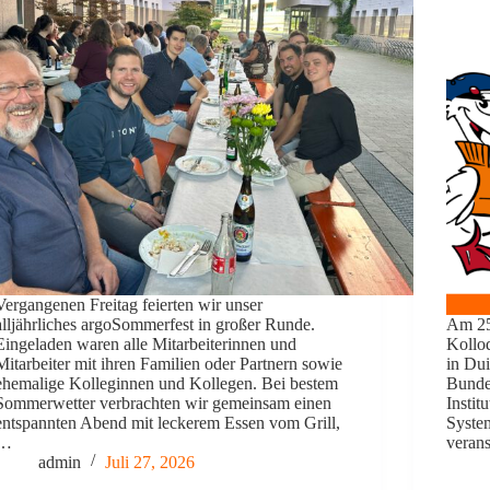
Vergangenen Freitag feierten wir unser
alljährliches argoSommerfest in großer Runde.
Am 25.
Eingeladen waren alle Mitarbeiterinnen und
Kolloq
Mitarbeiter mit ihren Familien oder Partnern sowie
in Du
ehemalige Kolleginnen und Kollegen. Bei bestem
Bunde
Sommerwetter verbrachten wir gemeinsam einen
Insti
entspannten Abend mit leckerem Essen vom Grill,
Syste
…
verans
admin
Juli 27, 2026