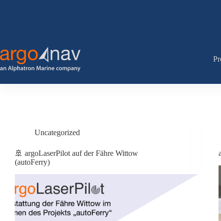
Zum
Inhalt
springen
Pr
Uncategorized
🚢 argoLaserPilot auf der Fähre Wittow
(autoFerry)