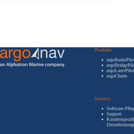
Produkte
argoRadarPilo
argoBridgePil
argoLaserPilot
argoCharts
Services
Software-Pfle
Support
Kundenspezifi
Dienstleistung