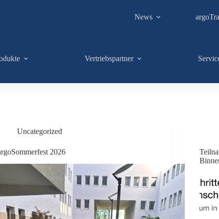
News
argoTra
odukte
Vertriebspartner
Servic
Uncategorized
argoSommerfest 2026
Teiln
Binnen