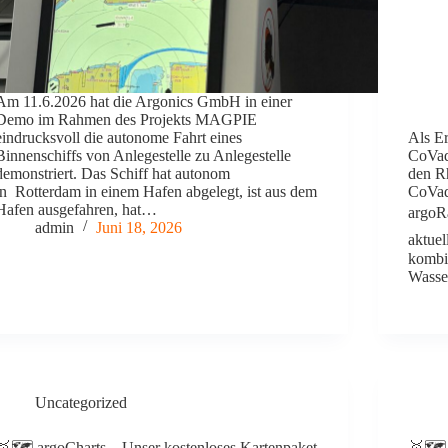
Am 11.6.2026 hat die Argonics GmbH in einer
Demo im Rahmen des Projekts MAGPIE
eindrucksvoll die autonome Fahrt eines
Als Er
Binnenschiffs von Anlegestelle zu Anlegestelle
CoVad
demonstriert. Das Schiff hat autonom
den Rh
in Rotterdam in einem Hafen abgelegt, ist aus dem
CoVad
Hafen ausgefahren, hat…
argoR
admin
Juni 18, 2026
aktuel
kombin
Wasse
Uncategorized
🥇🗺️ argoCharts – Unser kostenloses Kartenpaket
🥇🗺️