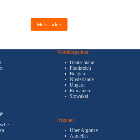
Mehr laden
Vertriebspartner
t
Deutschland
ot
Frankreich
Belgien
Niederlande
Ungarn
Rumänien
Slowakei
ge
Argonav
sche
en
Über Argonav
Aktuelles