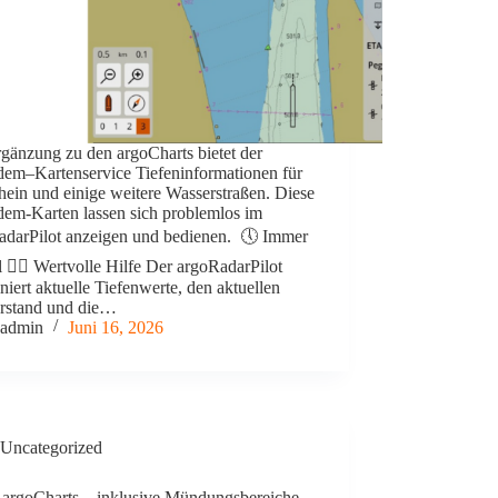
gänzung zu den argoCharts bietet der
em–Kartenservice Tiefeninformationen für
ein und einige weitere Wasserstraßen. Diese
em-Karten lassen sich problemlos im
adarPilot anzeigen und bedienen. 🕔 Immer
l 👍🏻 Wertvolle Hilfe Der argoRadarPilot
iert aktuelle Tiefenwerte, den aktuellen
rstand und die…
admin
Juni 16, 2026
Uncategorized
 argoCharts – inklusive Mündungsbereiche