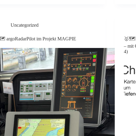
Uncategorized
🗺️ argoRadarPilot im Projekt MAGPIE
🥇🗺️
– mit
4)