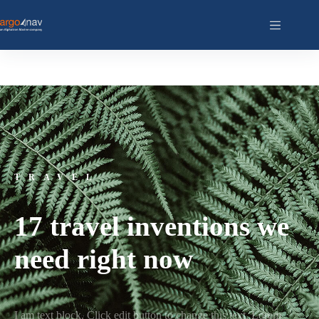
TRAVEL
17 travel inventions we
need right now
I am text block. Click edit button to change this text. Lorem