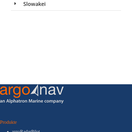
Slowakei
Produkte
argoRadarPilot