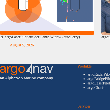
🚢 argoLaserPilot auf der Fähre Wittow (autoFerry)
argo
August 5, 2026
Produkte
argoRadarPilo
argoBridgePil
argoLaserPilot
argoCharts
Services