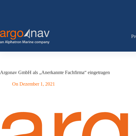
Zum
Inhalt
springen
Pr
Argonav GmbH als „Anerkannte Fachfirma“ eingetragen
On
Dezember 1, 2021