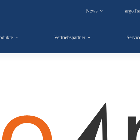
News
argoTra
odukte
Vertriebspartner
Servic