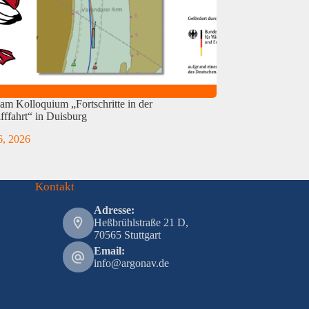
am Kolloquium „Fortschritte in der
fffahrt“ in Duisburg
 6, 2026
Kontakt
Adresse:
Heßbrühlstraße 21 D,
70565 Stuttgart
Email:
info@argonav.de