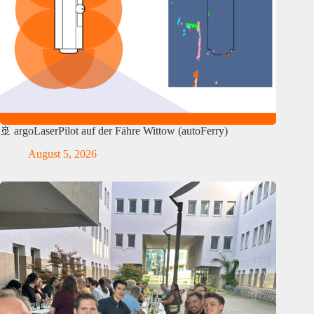
🚢 argoLaserPilot auf der Fähre Wittow (autoFerry)
August 5, 2026