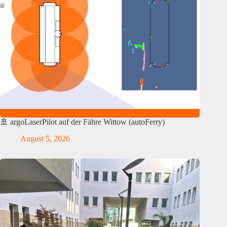
🚢 argoLaserPilot auf der Fähre Wittow (autoFerry)
August 5, 2026