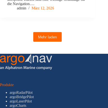
die Navigation.…
admin
März 12, 2026
Mehr laden
Produkte
argoRadarPilot
argoBridgePilot
argoLaserPilot
argoCharts