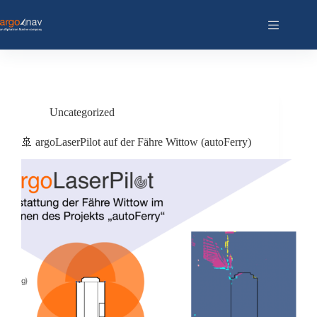
Zum
Inhalt
springen
Uncategorized
🚢 argoLaserPilot auf der Fähre Wittow (autoFerry)