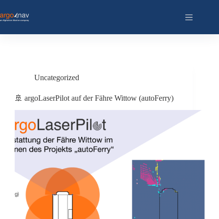
Zum
Inhalt
springen
Uncategorized
🚢 argoLaserPilot auf der Fähre Wittow (autoFerry)