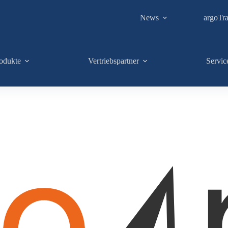
News
argoTra
odukte
Vertriebspartner
Servic