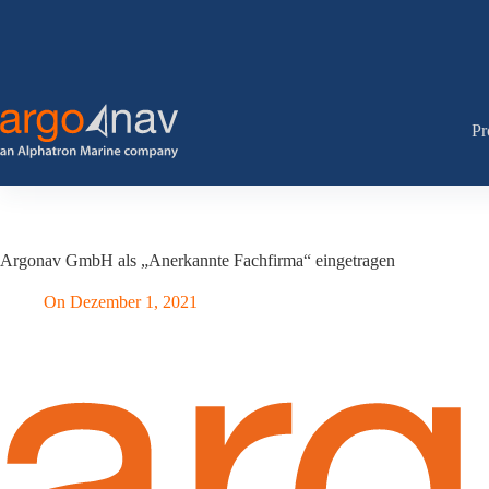
Zum
Inhalt
springen
Pr
Argonav GmbH als „Anerkannte Fachfirma“ eingetragen
On
Dezember 1, 2021