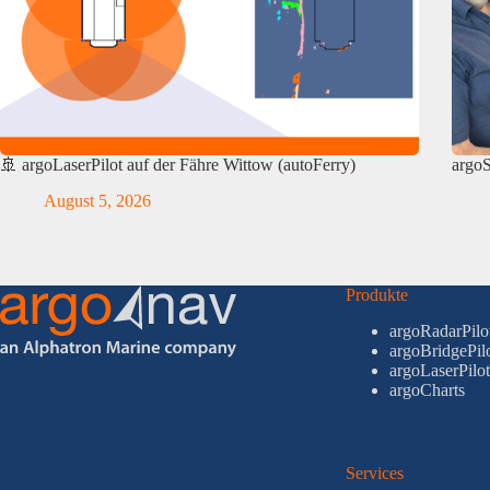
🚢 argoLaserPilot auf der Fähre Wittow (autoFerry)
argo
August 5, 2026
Produkte
argoRadarPilo
argoBridgePil
argoLaserPilot
argoCharts
Services