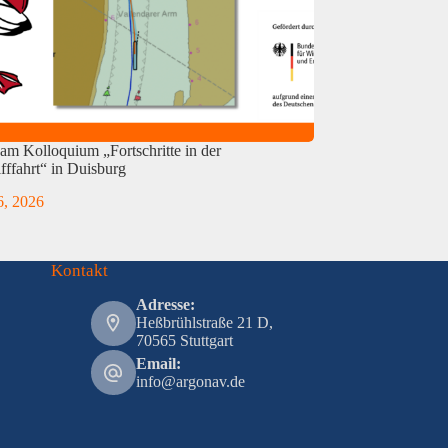
am Kolloquium „Fortschritte in der
fffahrt“ in Duisburg
 6, 2026
Kontakt
Adresse:
Heßbrühlstraße 21 D,
70565 Stuttgart
Email:
info@argonav.de